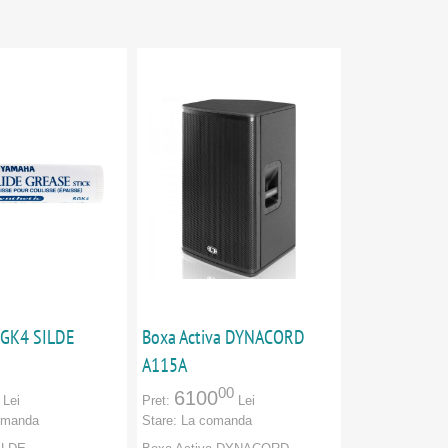
GK4 SILDE
Boxa Activa DYNACORD
A115A
00
6100
Lei
Pret:
Lei
omanda
Stare:
La comanda