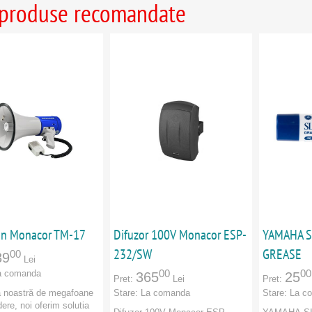
 produse recomandate
n Monacor TM-17
Difuzor 100V Monacor ESP-
YAMAHA S
232/SW
GREASE
00
39
Lei
00
00
a comanda
365
25
Pret:
Lei
Pret:
 noastră de megafoane
Stare:
La comanda
Stare:
La c
ere, noi oferim solutia