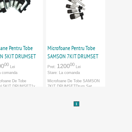
oane Pentru Tobe
Microfoane Pentru Tobe
N 5KIT DRUMSET
SAMSON 7KIT DRUMSET
00
00
00
1200
Lei
Pret:
Lei
a comanda
Stare:
La comanda
ofoane De Tobe
Microfoane De Tobe SAMSON
 5KIT DRUMSET1x
7KIT DRUMSETDrum Set
 QSnare3x QTom...
microfon1x QKick1x QSnare3x
QTom2...
Samson
1
Marca:
Samson
e:
Categorie:
CATORI
:
Samson
PRODUCATORI
:
Samson