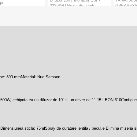
Difuzor 100V Monacor ESP-
YAMAHA,S
pe...
232/SW Difuzor de perete
GREASEYA
Monacor
rezistent la inte...
GREASE ST
e:
Megafoane
Grease Stic
Marca:
Monacor
CATORI
:
Monacor
Marca:
Yam
Categorie:
Boxe 100V
Categorie:
A
PRODUCATORI
:
Monacor
PRODUCAT
e: 390 mmMaterial: Nuc Samson
 500W, echipata cu un difuzor de 10" si un driver de 1".JBL EON 610Configur
e. Dimensiunea sticla: 75ml Spray de curatare lentila / becul.e Elimina mizeria