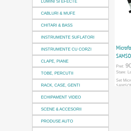
LUMINI SI EFECTE
CABLURI & MUFE
CHITARI & BASS
INSTRUMENTE SUFLATORI
Microf
INSTRUMENTE CU CORZI
SAMSO
CLAPE, PIANE
9
Pret:
Stare:
L
TOBE, PERCUTII
Set Micr
RACK, CASE, GENTI
SAMSON
QKick1x
ECHIPAMENT VIDEO
Marca:
Categori
SCENE & ACCESORII
PRODU
PRODUSE AUTO