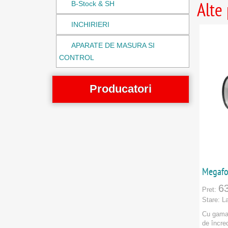
Alte
B-Stock & SH
INCHIRIERI
APARATE DE MASURA SI
CONTROL
Producatori
Adam Hall
Adastra
Aiaiai
Megafo
Aiaiai
6
Pret:
AKG
Stare:
L
Alesis
Cu gama
de încred