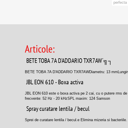
ALLEN&HEATH
perfecta 
Marca:
Alustage
Categori
PRODU
Alutruss
AMERICAN DJ
Articole:
Antari
Athletic
BETE TOBA 7A D'ADDARIO TXR7AW´╗┐
Audac
BETE TOBA 7A D'ADDARIO TXR7AW Diametru: 13 mmLungim
JBL EON 610 - Boxa activa
Audio-Technica
Avid
JBL EON 610 este o boxa activa pe 2 cai, cu o putere rms de
frecvente: 52 Hz - 20 kHzSPL maxim: 124 Samson
B&C Speakers
Spray curatare lentila / becul
Bach
Sprei de curatare lentila / becul.e Elimina mizeria si bacteriil
BASIC