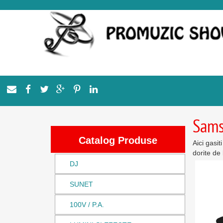
Sam
Catalog Produse
Aici gasi
dorite de 
DJ
SUNET
100V / P.A.