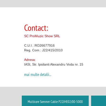
Beamz
Behringer
Vezi toate marcile
Contact:
SC ProMuzic Show SRL
C.U.I.: RO26677916
Reg. Com.: J22/415/2010
Adresa:
IASI, Str. Ipsilanti Alexandru Voda nr. 15
mai multe detalii...
Multicore Sommer Cable P22JHE02/00-5000