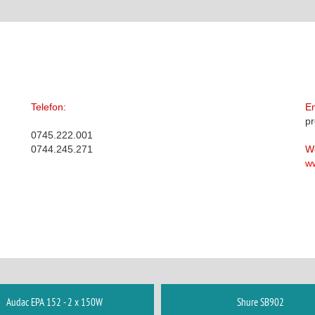
Telefon:
Em
p
0745.222.001
0744.245.271
W
w
Audac EPA 152 - 2 x 150W
Shure SB902