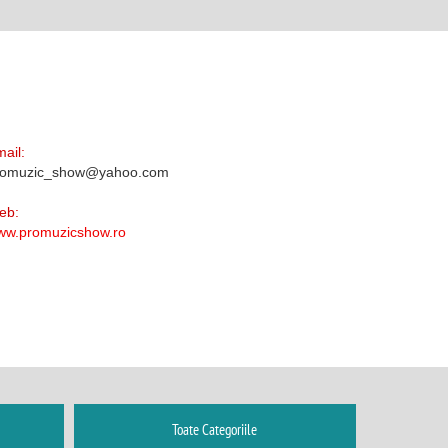
ail:
romuzic_show@yahoo.com
eb:
ww.promuzicshow.ro
Toate Categoriile