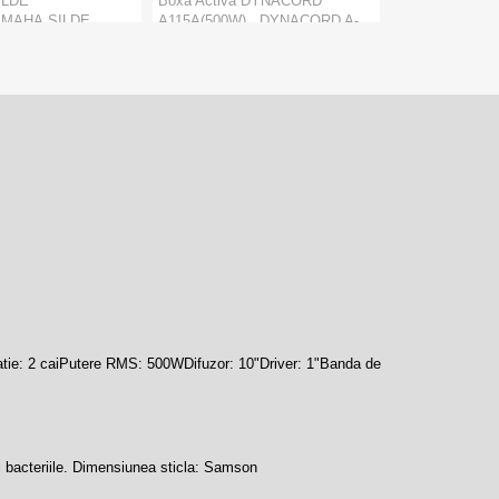
ILDE
Boxa Activa DYNACORD
MAHA,SILDE
A115A (500W) DYNACORD A-
ICKYamaha Slide
LINE A115A boxa acti...
k SGK4 va me...
Marca:
Dynacord
aha
Categorie:
Boxe active 15 Inch
ccesorii Trompete
PRODUCATORI
:
Dynacord
ORI
:
Yamaha
atie: 2 caiPutere RMS: 500WDifuzor: 10"Driver: 1"Banda de
 si bacteriile. Dimensiunea sticla: Samson