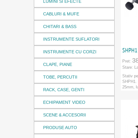
LUMINI SI EFECTE
CABLURI & MUFE
CHITARI & BASS
INSTRUMENTE SUFLATORI
SHPH1 
INSTRUMENTE CU CORZI
3
Pret:
CLAPE, PIANE
Stare:
L
Stativ p
TOBE, PERCUTII
SHPH1. 
25mm, lu
RACK, CASE, GENTI
Marca:
A
Categori
ECHIPAMENT VIDEO
PRODU
SCENE & ACCESORII
PRODUSE AUTO