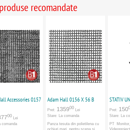
 produse recomandate
all Accessories 0157
Adam Hall 0156 X 56 B
STATIV U
00
1359
150
Pret:
Lei
Pret:
00
Stare:
La comanda
Stare:
La c
377
Lei
a comanda
Panza tesuta din polietilena cu
PT Monitor,
ochiuri mari, pentru scena si
Videoproiect