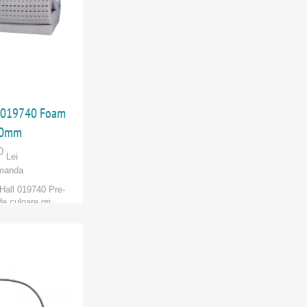
 019740 Foam
 40mm
0
Lei
manda
all 019740 Pre-
e culoare gri
 Hall
ORI
:
Adam Hall