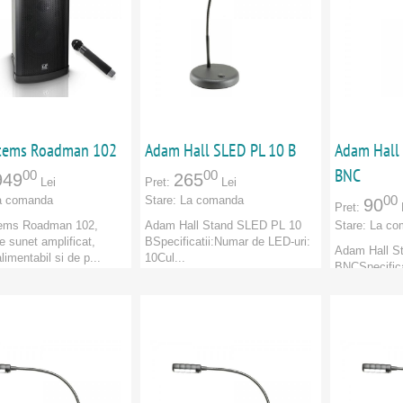
tems Roadman 102
Adam Hall SLED PL 10 B
Adam Hall
BNC
00
00
949
265
Lei
Pret:
Lei
00
a comanda
Stare:
La comanda
90
Pret:
ems Roadman 102,
Adam Hall Stand SLED PL 10
Stare:
La co
e sunet amplificat,
B Specificatii: Numar de LED-uri:
Adam Hall S
alimentabil si de p...
10Cul...
BNCSpecifica
dam Hall
Marca:
Adam Hall
uri: 4 led-ur
e:
Categorie:
Marca:
Adam
CATORI
:
Adam Hall
PRODUCATORI
:
Adam Hall
Categorie:
PRODUCAT