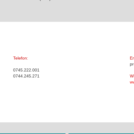
Telefon:
Em
p
0745.222.001
0744.245.271
W
w