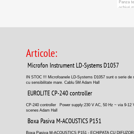
Panza te
ochiuri m
schele d
Marca:
A
Categori
PRODU
Articole:
Microfon Instrument LD-Systems D1057
IN STOC !!! Microfoanele LD-Systems D1057 sunt o serie de micr
cu sensibilitate mare. Cablu 5M Adam Hall
EUROLITE CP-240 controller
CP-240 controller Power supply:230 V AC, 50 Hz ~ via 9-12 V
scenes Adam Hall
Boxa Pasiva M-ACOUSTICS P151
Boxa Pasiva M-ACOUSTICS P15 1 - ECHIPATA CU DIFUZOR RCF 