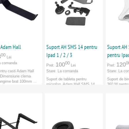
Adam Hall
Suport AH SMS 14 pentru
Suport AH
Ipad 1 / 2 / 3
pentru Ipad
00
8
Lei
00
0
a comanda
100
120
Pret:
Lei
Pret:
entru casti Adam Hall
Stare:
La comanda
Stare:
La co
Dimensiune clema
Suport de tableta pentru
Suport de b
ngime brat 100mm ...
microfon, Adam Hall SMS 14
360 W pentru
dam Hall
pentru Ipad 1 / 2 / 3 ...
Alb sau Negr
e:
Marca:
Adam Hall
Marca:
Adam
CATORI
:
Adam Hall
Categorie:
Categorie:
PRODUCATORI
:
Adam Hall
PRODUCAT