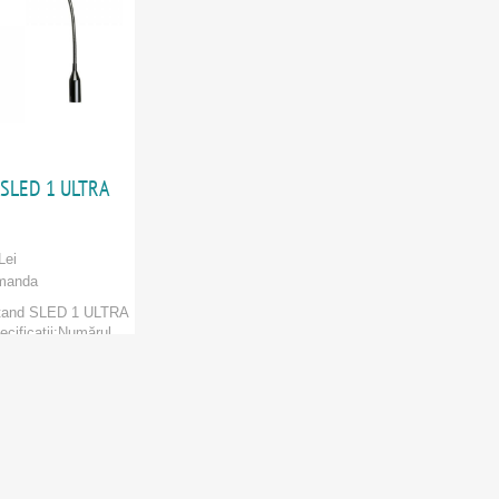
 SLED 1 ULTRA
Lei
manda
tand SLED 1 ULTRA
ecificatii:Numărul
 L...
 Hall
ORI
:
Adam Hall