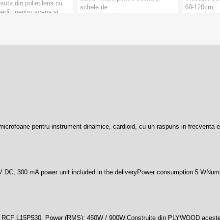
suta din polietilena cu
schele de ...
60-120cm...
edii, pentru scena si
Marca:
Adam Hall
Categorie:
S
e 5x6m. P...
Categorie:
Cortine, Decoruri
dam Hall
PRODUCATORI
:
Adam Hall
e:
Cortine, Decoruri
CATORI
:
Adam Hall
ofoane pentru instrument dinamice, cardioid, cu un raspuns in frecventa extin
 DC, 300 mA power unit included in the deliveryPower consumption:5 WNumbe
L15P530. Power (RMS): 450W / 900W .Construite din PLYWOOD aceste boxe