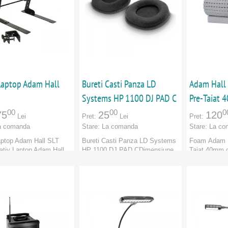
 Laptop Adam Hall
Bureti Casti Panza LD
Adam Hall
Systems HP 1100 DJ PAD C
Pre-Taiat
00
00
0
75
25
120
Lei
Pret:
Lei
Pret:
a comanda
Stare:
La comanda
Stare:
La co
aptop Adam Hall SLT
Bureti Casti Panza LD Systems
Foam Adam H
tiv Laptop Adam Hall
HP 1100 DJ PAD C Dimensiune
Taiat 40mm d
E,...
bureti 15....
deschis. P...
dam Hall
Marca:
Adam Hall
Marca:
Adam
e:
Categorie:
Categorie:
CATORI
:
Adam Hall
PRODUCATORI
:
Adam Hall
PRODUCAT