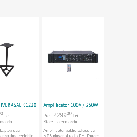
NIVERASAL K1220
Amplificator 100V / 350W
00
00
2299
Lei
Pret:
Lei
omanda
Stare:
La comanda
Laptop sau
Amplificator public adress cu
orinaltime reglabila
MP3 player și radio FM. Putere