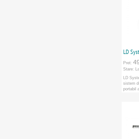
ALLEN&HEATH
Alustage
Alutruss
AMERICAN DJ
LD Sys
Antari
4
Pret:
Athletic
Stare:
L
Audac
LD Syst
sistem d
Audio-Technica
portabil 
Marca:
A
Avid
Categori
PRODU
B&C Speakers
Bach
BASIC