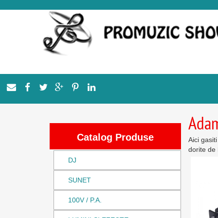
Adam
Catalog Produse
Aici gasit
dorite de 
DJ
SUNET
100V / P.A.