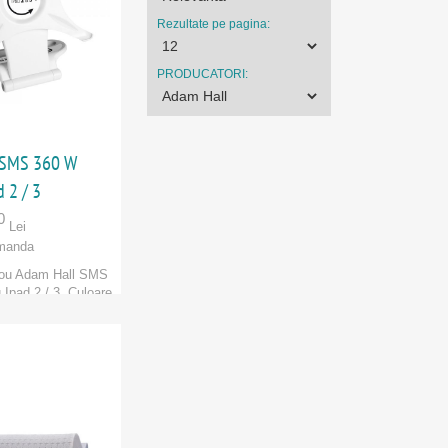
Rezultate pe pagina:
PRODUCATORI:
 SMS 360 W
 2 / 3
0
Lei
manda
irou Adam Hall SMS
 Ipad 2 / 3. Culoare
u....
 Hall
ORI
:
Adam Hall