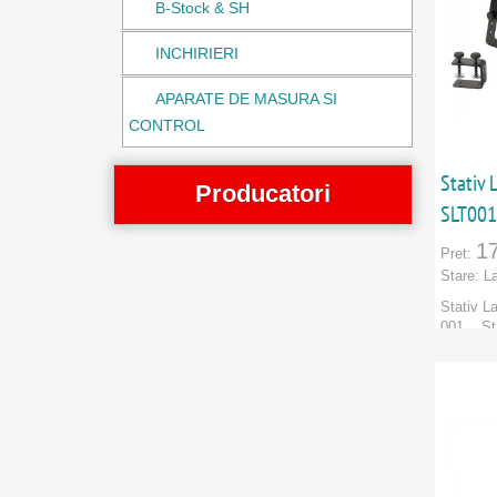
B-Stock & SH
INCHIRIERI
APARATE DE MASURA SI
CONTROL
Stativ
Producatori
SLT001
Adam Hall
1
Pret:
Stare:
L
Adastra
Stativ L
001. Sta
Aiaiai
SLT 001 
Marca:
A
Aiaiai
Categori
PRODU
AKG
Alesis