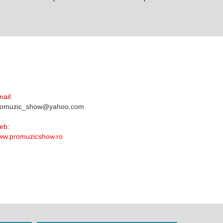
ail:
romuzic_show@yahoo.com
eb:
ww.promuzicshow.ro