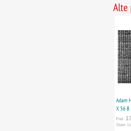
Alte
Adam H
X 56 B
1
Pret:
Stare:
L