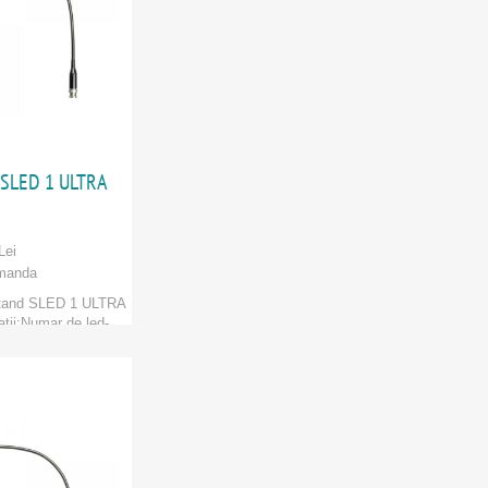
 SLED 1 ULTRA
Lei
manda
tand SLED 1 ULTRA
tii:Numar de led-
i COBCulo...
 Hall
ORI
:
Adam Hall