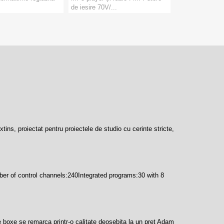
de iesire 70V/...
tative Boxa
Marca:
MasterAudio
Categorie:
Amplificatoare
PRODUCATORI
:
MasterAudio
s, proiectat pentru proiectele de studio cu cerinte stricte,
r of control channels:240Integrated programs:30 with 8
 se remarca printr-o calitate deosebita la un pret Adam