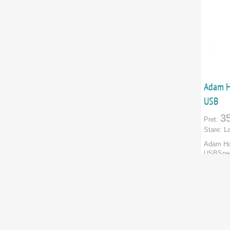
Beamz
Behringer
Vezi toate marcile
Adam H
USB
3
Pret:
Stare:
L
Adam Ha
USBSpeci
uri: 4 le
Marca:
A
Categori
PRODU