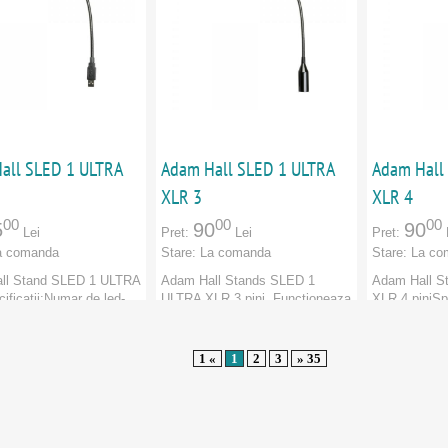
all SLED 1 ULTRA
Adam Hall SLED 1 ULTRA
Adam Hall
XLR 3
XLR 4
00
00
00
5
90
90
Lei
Pret:
Lei
Pret:
a comanda
Stare:
La comanda
Stare:
La co
ll Stand SLED 1 ULTRA
Adam Hall Stands SLED 1
Adam Hall S
ficatii:Numar de led-
ULTRA XLR 3 pini. Functioneaza
XLR 4 piniSp
d-uri COBCulo...
cu 12 volti , sau cu...
de LED-uri: 4
dam Hall
Marca:
Adam Hall
Marca:
Adam
1 «
1
2
3
» 35
e:
Categorie:
Categorie:
CATORI
:
Adam Hall
PRODUCATORI
:
Adam Hall
PRODUCAT