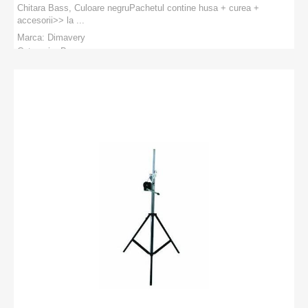
Chitara Bass, Culoare negruPachetul contine husa + curea +
accesorii>> la ...
Marca:
Dimavery
Categorie:
Bass
PRODUCATORI
:
Dimavery