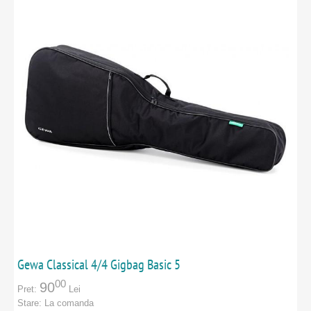
Gewa Classical 4/4 Gigbag Basic 5
00
90
Pret:
Lei
Stare:
La comanda