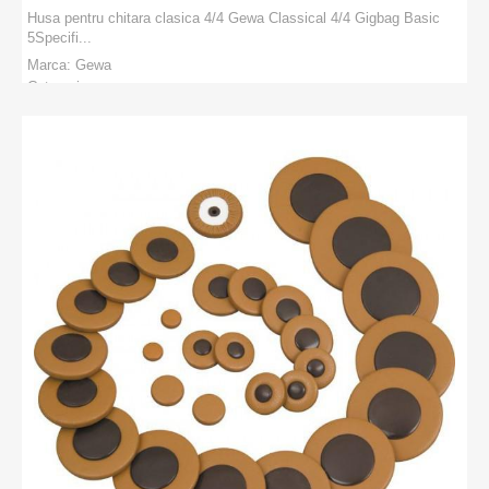
Husa pentru chitara clasica 4/4 Gewa Classical 4/4 Gigbag Basic
5 Specifi...
Marca:
Gewa
Categorie:
PRODUCATORI
:
Gewa