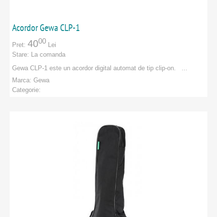
Avid
APARATE DE MASURA SI CONTROL
B&C Speakers
Acordor Gewa CLP-1
Bach
00
40
Pret:
Lei
Stare:
La comanda
BASIC
Gewa CLP-1 este un acordor digital automat de tip clip-on. ...
Beamz
Marca:
Gewa
Categorie:
Behringer
PRODUCATORI
:
Gewa
Vezi toate marcile