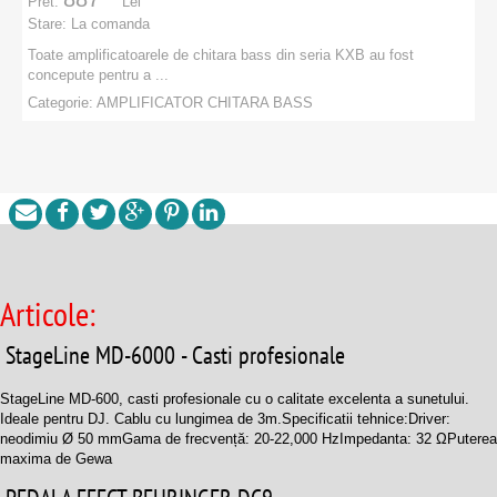
Pret:
Lei
Stare:
La comanda
Toate amplificatoarele de chitara bass din seria KXB au fost
concepute pentru a ...
Categorie:
AMPLIFICATOR CHITARA BASS
Articole:
StageLine MD-6000 - Casti profesionale
StageLine MD-600, casti profesionale cu o calitate excelenta a sunetului.
Ideale pentru DJ. Cablu cu lungimea de 3m.Specificatii tehnice:Driver:
neodimiu Ø 50 mmGama de frecvență: 20-22,000 HzImpedanta: 32 ΩPuterea
maxima de Gewa