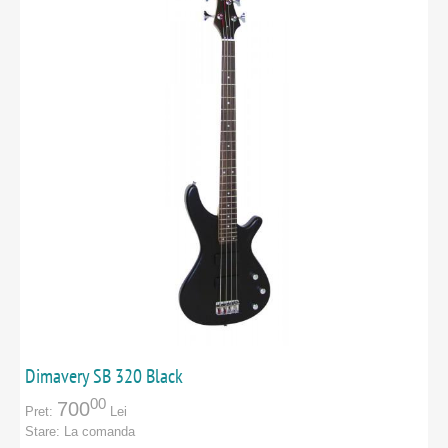
Dimavery SB 320 Black
00
700
Pret:
Lei
Stare:
La comanda