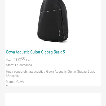
Gewa Acoustic Guitar Gigbag Basic 5
00
100
Pret:
Lei
Stare:
La comanda
Husa pentru chitara acustica Gewa Acoustic Guitar Gigbag Basic
5 Specific...
Marca:
Gewa
Categorie:
PRODUCATORI
:
Gewa