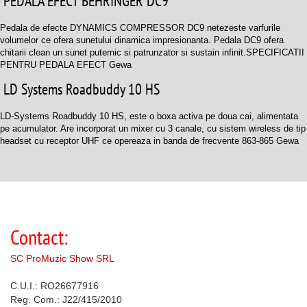
PEDALA EFECT BEHRINGER DC9
Pedala de efecte DYNAMICS COMPRESSOR DC9 netezeste varfurile
volumelor ce ofera sunetului dinamica impresionanta. Pedala DC9 ofera
chitarii clean un sunet puternic si patrunzator si sustain infinit.SPECIFICATII
PENTRU PEDALA EFECT Gewa
LD Systems Roadbuddy 10 HS
LD-Systems Roadbuddy 10 HS, este o boxa activa pe doua cai, alimentata
pe acumulator. Are incorporat un mixer cu 3 canale, cu sistem wireless de tip
headset cu receptor UHF ce opereaza in banda de frecvente 863-865 Gewa
Contact:
SC ProMuzic Show SRL
C.U.I.: RO26677916
Reg. Com.: J22/415/2010