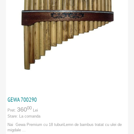
GEWA 700290
00
360
Pret:
Lei
Stare:
La comanda
Nai Gewa Premium cu 18 tuburiLemn de bambus tratat cu ulei de
migdale ...