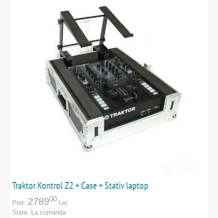
Traktor Kontrol Z2 + Case + Stativ laptop
00
2789
Pret:
Lei
Stare:
La comanda