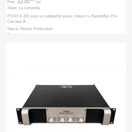
3235
Pret:
Lei
Stare:
La comanda
PSSO K-181 este un subwoofer pasiv, robust cu Bassreflex Pro-
Carcasa di...
Marca:
Diversi Producatori
Categorie:
PRODUCATORI
:
Diversi Producatori