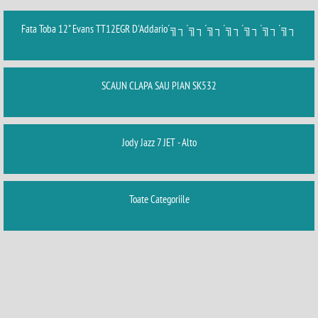
Fata Toba 12" Evans TT12EGR D'Addario´╗┐´╗┐´╗┐´╗┐´╗┐´╗┐´╗┐
SCAUN CLAPA SAU PIAN SK532
Jody Jazz 7 JET - Alto
Toate Categoriile