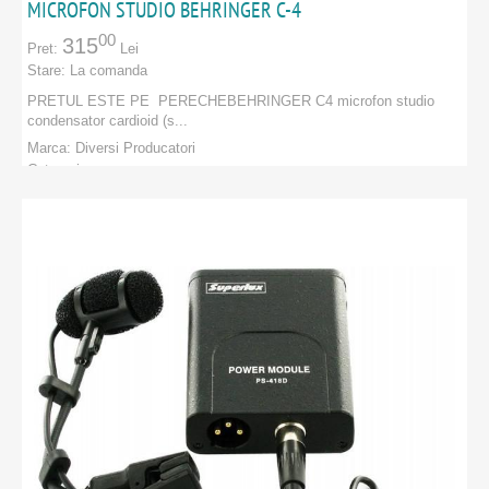
MICROFON STUDIO BEHRINGER C-4
00
315
Pret:
Lei
Stare:
La comanda
PRETUL ESTE PE PERECHEBEHRINGER C4 microfon studio
condensator cardioid (s...
Marca:
Diversi Producatori
Categorie:
PRODUCATORI
:
Diversi Producatori