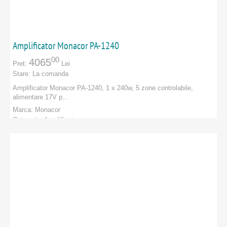
Amplificator Monacor PA-1240
00
4065
Pret:
Lei
Stare:
La comanda
Amplificator Monacor PA-1240 , 1 x 240w, 5 zone controlabile,
alimentare 17V p...
Marca:
Monacor
Categorie:
Amplificatoare
PRODUCATORI
:
Monacor