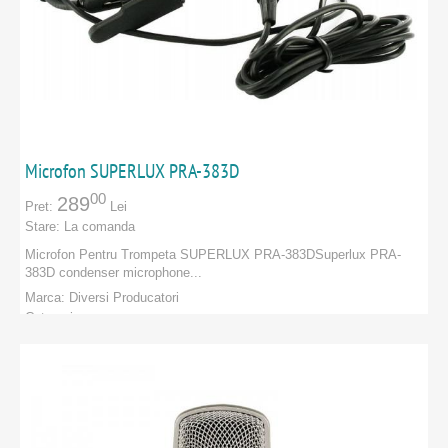
Microfon SUPERLUX PRA-383D
00
289
Pret:
Lei
Stare:
La comanda
Microfon Pentru Trompeta SUPERLUX PRA-383DSuperlux PRA-
383D condenser microphone...
Marca:
Diversi Producatori
Categorie:
PRODUCATORI
:
Diversi Producatori