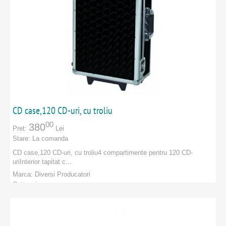
CD case,120 CD-uri, cu troliu
00
380
Pret:
Lei
Stare:
La comanda
CD case,120 CD-uri, cu troliu4 compartimente pentru 120 CD-
uriInterior tapitat c...
Marca:
Diversi Producatori
Categorie:
PRODUCATORI
:
Diversi Producatori