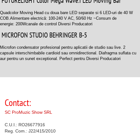
FUTURELIGHT Color Mega Wave.i LED Moving Bar
Quadcolor Moving Head cu doua bare LED separate si 6 LED-uri de 40 W
COB.Alimentare electrică: 100-240 V AC, 50/60 Hz ~ Consum de
energie: 200Wcanale de control Diversi Producatori
MICROFON STUDIO BEHRINGER B-5
Microfon condensator profesional pentru aplicatii de studio sau live. 2
capsule interschimbabile cardioid sau omnidirectional. Diafragma suflata cu
aur pentru un sunet exceptional. Perfect pentru Diversi Producatori
Contact:
SC ProMuzic Show SRL
C.U.I.: RO26677916
Reg. Com.: J22/415/2010