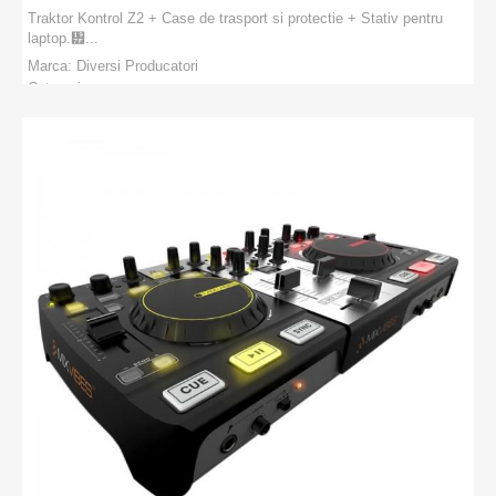
Traktor Kontrol Z2 + Case de trasport si protectie + Stativ pentru
laptop.᥿...
Marca:
Diversi Producatori
Categorie:
PRODUCATORI
:
Diversi Producatori