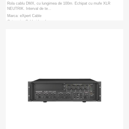
Rola cablu DMX, cu lungimea de 100m. Echipat cu mufe XLR
NEUTRIK. Interval de te...
Marca:
eXpert Cable
Categorie:
Cabluri la rola
PRODUCATORI
:
eXpert Cable