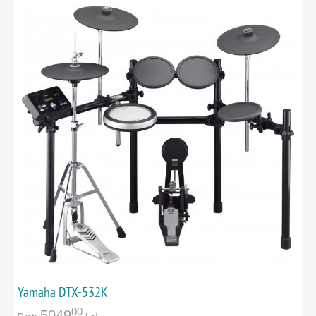
Yamaha DTX-532K
00
5049