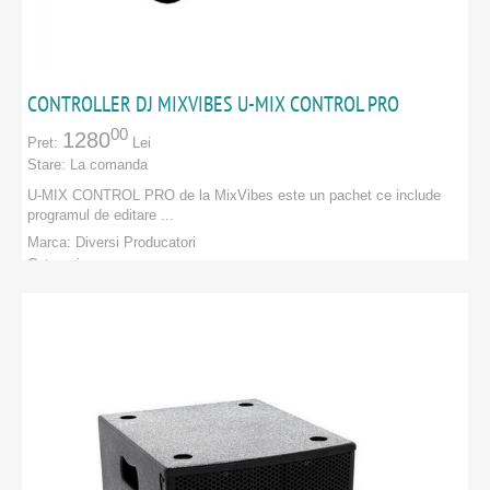
CONTROLLER DJ MIXVIBES U-MIX CONTROL PRO
00
1280
Pret:
Lei
Stare:
La comanda
U-MIX CONTROL PRO de la MixVibes este un pachet ce include
programul de editare ...
Marca:
Diversi Producatori
Categorie:
PRODUCATORI
:
Diversi Producatori