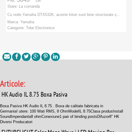
Pret:
Lei
Stare:
La comanda
Cu noile Yamaha DTX532K , aceste kituri sunt bine structurate ș...
Marca:
Yamaha
Categorie:
Tobe Electronice
PRODUCATORI
:
Yamaha
Articole:
HK Audio IL 8.75 Boxa Pasiva
Boxa Pasiva HK Audio IL 8.75 . Boxa de calitate fabricata in
Germania! utere: 100 Wati RMS, 8 Ohm ModelIL 8.75Clasa produsInstall
SoundImpendanta8 ohmConexiune1 pair of binding postsDifuzor8" HK
Diversi Producatori