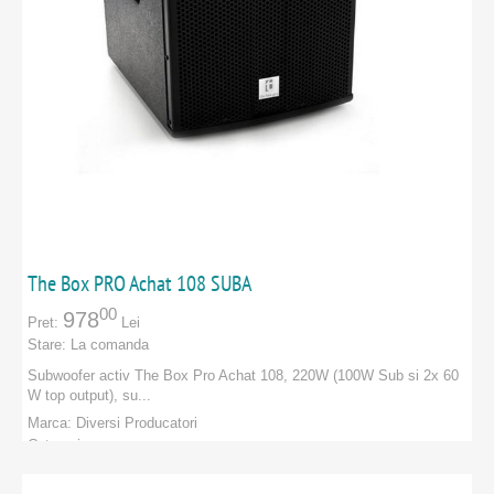
The Box PRO Achat 108 SUBA
00
978
Pret:
Lei
Stare:
La comanda
Subwoofer activ The Box Pro Achat 108, 220W (100W Sub si 2x 60
W top output), su...
Marca:
Diversi Producatori
Categorie:
PRODUCATORI
:
Diversi Producatori